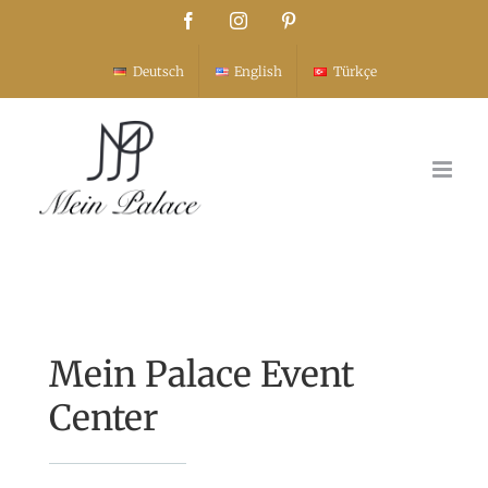
Skip
Facebook
Instagram
Pinterest
to
Deutsch
English
Türkçe
content
Mein Palace Event
Center